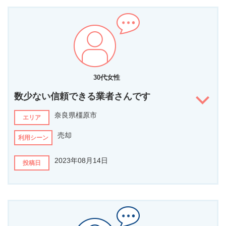
担当者の第一印象は？
ただ相談するだけでなく、必要な事は自分でも色々手続きした事で
売却の流れについて勉強になりました。
話しやすい。堅苦しくない。
この１年は長いようであっと言う間だった様に感じました。
お身体にご留意頂き、今後も益々のご活躍を期待しております。
どんなことを相談されましたか？
担当者からのコメント
マンションの売却
物理的な距離があり、お任せいただく不動産会社を決める事は
大変な決断だったかと想像します。
他社と比較して、なぜこの担当者に決めましたか？
30代女性
他社と違う点を具体的に提示しているし、それを情報としてオープ
そのような中で弊社のご提案に耳を傾けていただき、売却終了
数少ない信頼できる業者さんです
ンにしている点が安心感があると思ったし、その内容にも納得出来
までドン！と構えてお待ちいただきありがとうございました。
たから。
奈良県橿原市
エリア
ご期待に沿えるような売却活動となっていれば私も嬉しいで
担当者へ伝えたいメッセージがあればお書きください
す。
売却
利用シーン
「中島さんにお願いして本当に良かった！」この言葉に尽きます！
2023年08月14日
担当者からのコメント
投稿日
一年以上前にご依頼をいただき、ついに今年になり売却をご依
頼いただいた時には大変嬉しく思いました。
担当者の第一印象は？
ご希望のタイミングや金額、素敵な買主様など、ご満足いただ
話しやすく、誠実な印象でした。
ける結果となり喜んでいただけたようで何よりです！