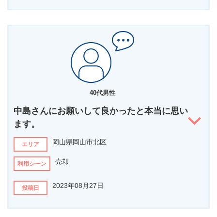
を講じて販売活動を行いました。
担当者の第一印象は？
ご満足いただける結果をお返しできていれば幸いです。
物腰柔らかく誠実で明るい印象でした。
我々を信じていただき、販売活動をお任せいただきありがとう
営業マンにありがちな押し切られるタイプとは逆で何でも相談出来
ございました！
そうな方と感じました。
どんなことを相談されましたか？
実家の母が倒れ、要介護で施設に入居する事になった事で空き家に
40代男性
なりました。
放置するわけにもいかなく、自分も鹿児島から関西へは頻繁に行き
中島さんにお願いして良かったと本当に思い
来出来ないので売却することで相談させて頂きました。
ます。
他社と比較して、なぜこの担当者に決めましたか？
岡山県岡山市北区
エリア
幾つかの業者さんからは連絡がありその都度相談していましたが1
番確実で最新の情報提供と現実的で納得の出来るご提案をして頂き
売却
利用シーン
何となくですが安心感が持てたので決めました。
2023年08月27日
投稿日
担当者へ伝えたいメッセージがあればお書きください
この度は約1年程の長い期間ではありましたが色々ご相談にのって
頂き本当にお世話になりました。