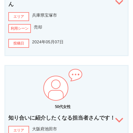
他社と比較して、なぜこの担当者に決めましたか？
ん
はつきり説明があり投資で、現金で買われる方を紹介していただけ
兵庫県宝塚市
そうなので 決めました。
エリア
売却
担当者へ伝えたいメッセージがあればお書きください
利用シーン
最後までお世話頂き有り難う御座います。遠い所からの契約でした
2024年05月07日
ので、新幹線の予約して行きましたので
投稿日
ホテルも用意して頂き感謝しております。
担当者からのコメント
担当者の第一印象は？
3度目の正直で弊社をお選びいただきありがとうございました。
とても勉強熱心で真面目な好青年。家族を大切にしておられる印象
であり、家族を大切にする人間は顧客を大切にしてくれると思いま
タイミングと言いますか、ご縁と言いますか、
す。
『待ってました！』
と思える素敵な買主様にも巡り合う事ができ、素敵な仲人役が
出来たのではないかと感じています。
どんなことを相談されましたか？
新築の１LDKマンションの売却をお願いしました。
この度はお任せいただき誠にありがとうございました！
50代女性
他社と比較して、なぜこの担当者に決めましたか？
知り合いに紹介したくなる担当者さんです！
不動産売却比較サイトに申し込んだところ、数社より情報提供いた
大阪府池田市
エリア
だきました。正直それらの情報は大同小異でした。こちらの会社以