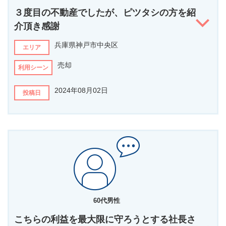
３度目の不動産でしたが、ピツタシの方を紹
介頂き感謝
兵庫県神戸市中央区
エリア
売却
利用シーン
2024年08月02日
投稿日
担当者の第一印象は？
最初に御自分の考えをキチンと説明された本を送って頂き主人も感
心しておりました。
どんなことを相談されましたか？
賃貸人様が居られるので、家賃収入があり私達も生活費として助か
ったおりましたが高齢になり相続も迷惑かけるだろうと売却したい
60代男性
と相談しました。
こちらの利益を最大限に守ろうとする社長さ