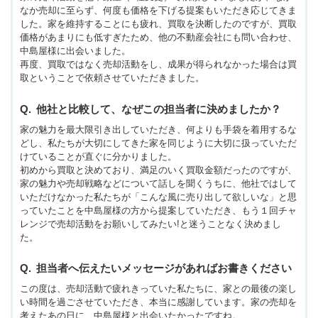
なか売却に至らず、何度も価格を下げる提案もいただき応じてきま
した。家を維持することにも疲れ、買取を決断したのですが、買取
価格があまりにも低すぎたため、他の不動産会社にも問い合わせ、
中島屋様に出会いました。
再度、買取ではなく売却活動をし、成果が得られなかった場合は買
取ということで依頼させていただきました。
他社と比較して、なぜこの担当者に決めましたか？
家の魅力を最大限引き出していただき、何よりも手袋を着用するな
どし、私たちが大切にしてきた家を同じように大切に扱っていただ
けていることが直ぐに分かりました。
初めから買取と決めており、満足のいく買取金額だったのですが、
家の魅力や売却戦略などについて話しを聞くうちに、他社ではして
いただけなかった私たちが「こんな風に売り出して欲しいな」と思
っていたことを中島屋様の方から提案していただき、もう１回チャ
レンジで売却活動をお願いしてみたい!と迷うことなく決めまし
た。
担当者へ伝えたいメッセージがあればお書きください
この度は、売却活動で疲れきっていた私たちに、家との最後の楽し
い時間を過ごさせていただき、本当に感謝しています。家の売却を
考えたあの日に、中島屋様と出会いたかったですね。