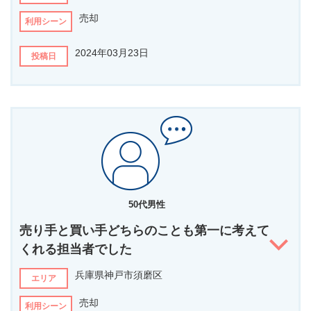
外はすべて「収益不動産」の売却という観点で「まずは市場で売却
売却
利用シーン
できそうな金額」の提示を受け、その金額での売却の提案を受けま
した。しかし、こちらの会社は「私が売りたい金額」と「買っても
らいたい購入層」に最後まで拘っていただき時間はかかりましたが
2024年03月23日
投稿日
満足のいく売却をしていただきｍした。
担当者へ伝えたいメッセージがあればお書きください
担当者の第一印象は？
売却金額および売却相手に対するこちらの意向を汲み取っていただ
親しみやすく、話しやすかったですが、自信を持っているという強
き本当にお世話になりました。１年以上にわたり物件の「お守り」
さも感じました。
をいただきありがとうございました。
担当者からのコメント
どんなことを相談されましたか？
当初は全く想像できない長い販売期間となりましたが、信じて
両親が残した家を売却する場合、どうなるかを相談しました。
お任せいただきありがとうございました！
50代男性
他社と比較して、なぜこの担当者に決めましたか？
お蔭様でご満足いただけるお取引きを実現する事ができまし
売り手と買い手どちらのことも第一に考えて
た。 長かった分、寂しささえ感じてしまっている今日この頃で
売主と同様に買主のことも考え、率直な意見を言ってくださり、家
す。
くれる担当者でした
を買うなら中島さんのような人にお願いしたい。そして家を売るの
も、中島さんのような方なら信頼できると思いました。最初に売却
また不動産に関するお困り事やご質問があれば何でも解決させ
兵庫県神戸市須磨区
のご相談をしてからも、リフォームをして住むか迷っていて時間が
エリア
ていただきます！ この度は誠にありがとうございました。
かかってしまいましたが、せっつかずにゆっくり待ってくださって
いたのも好印象でした。
売却
利用シーン