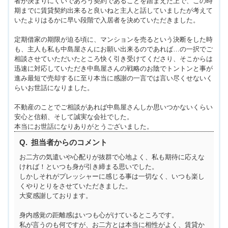
者が決まりにくいであろう契約であることを踏まえた上で、この時
期までに賃貸契約出来ると良いねと主人と話していましたが考えて
いたよりはるかに早い段階で入居者を決めていただきました。
定期借家の期限が迫る頃に、マンションを売るという決断をした時
も、主人も私も中島屋さんにお願い出来るのであれば…の一択でご
相談させていただいたところ快く引き受けてくださり、そこからは
迅速に対応していただき中島屋さんの戦略のお陰でトントンと事が
進み最短で売却するに至り本当に感謝の一言では言い尽くせないく
らいお世話になりました。
不動産のことでご相談があれば中島屋さんしか思いつかないくらい
安心と信頼、そして誠実な会社でした。
本当にお世話になりありがとうございました。
担当者からのコメント
お二方の気遣いや心配りが抜群で心地よく、私も期待に応えな
ければ！といつも身が引き締まる思いでした。
しかしそれがプレッシャーに感じる事は一切なく、いつも楽し
くやりとりをさせていただきました。
大変感謝しております。
身内感覚の距離感はいつも心がけているところです。
私が言うのも何ですが、お二方とは本当に相性がよく、賃貸か