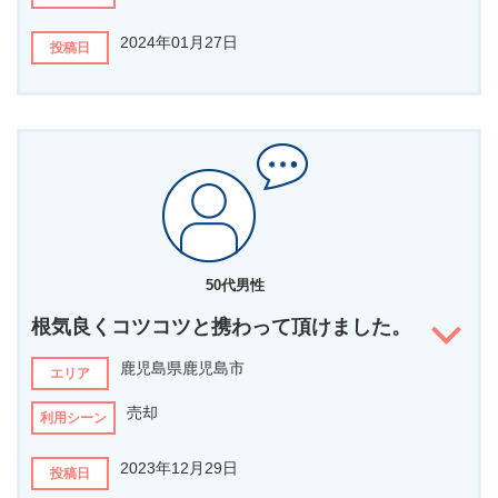
担当者へ伝えたいメッセージがあればお書きください
2024年01月27日
投稿日
長期間にわたり、本当にお世話になりありがとうございました。良
い時期に、良い買主さんと出会うことができ感謝しています。これ
からも「三方よし」の精神で頑張ってください。
担当者の第一印象は？
担当者からのコメント
社長と山見さんは、静と動と言う印象です
嬉しいお声をいただきありがとうございます。大変励みになり
ます！
どんなことを相談されましたか？
なるべく早くなるべく高くです
街並みに調和した味わいのある素敵な建物でしたので、じっく
りとお取り組みさせていただければ、きっと気に入っていただ
ける買主様が現れるハズ！
他社と比較して、なぜこの担当者に決めましたか？
50代男性
と言う確信を持って売却活動をさせていただきました。
アドバイスが他と違うからです
結果、思い描いた通りの買主様にめぐり逢え私もとても嬉しく
根気良くコツコツと携わって頂けました。
思います。
担当者へ伝えたいメッセージがあればお書きください
鹿児島県鹿児島市
エリア
またいつでも何でも遠慮なくご相談ください！
家族一人一人の事を考えていただき、とても良い売却が出来ました
この度はお任せいただきありがとうございました！
売却
感謝しかありません。ありがとうございました。
利用シーン
担当者からのコメント
2023年12月29日
投稿日
”なるべく早くなるべく高く”とのご期待に沿えるよう、色々な策