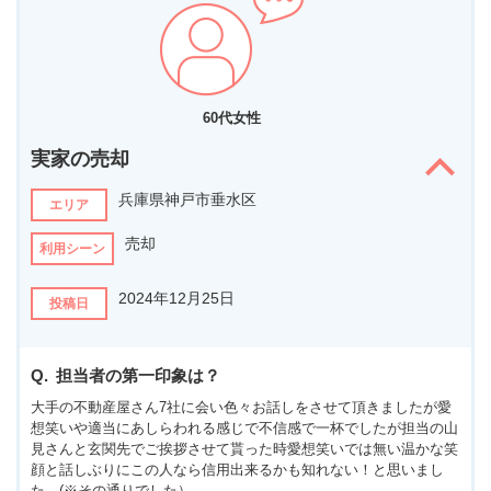
60代女性
実家の売却
兵庫県神戸市垂水区
エリア
売却
利用シーン
2024年12月25日
投稿日
担当者の第一印象は？
大手の不動産屋さん7社に会い色々お話しをさせて頂きましたが愛
想笑いや適当にあしらわれる感じで不信感で一杯でしたが担当の山
見さんと玄関先でご挨拶させて貰った時愛想笑いでは無い温かな笑
顔と話しぶりにこの人なら信用出来るかも知れない！と思いまし
た。(※その通りでした）