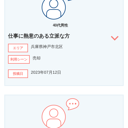
どんなことを相談されましたか？
また何か不動産に関するお困り事などがあればいつでも頼って
ください！
騙されて複数購入してしまった投資用新築ワンルームを売却しまし
た。
40代男性
他社と比較して、なぜこの担当者に決めましたか？
仕事に熱意のある立派な方
査定を依頼した時に、良いことばかり言って夢を見させるのではな
く、厳しめに言ってもらえたのがかえって好印象でした。売却に向
兵庫県神戸市北区
エリア
けてのプランも具体的に教えていただき、またメールでのやり取り
に応じていただけたことからも信頼できる業者さんだなと感じまし
売却
利用シーン
た。
担当者へ伝えたいメッセージがあればお書きください
2023年07月12日
投稿日
この度は、不動産投資からの卒業をお手伝いいただき、本当にあり
がとうございました。紆余曲折ありましたが、他社で提示されてい
た価格より数百万円は高く売却できて良かったです。終始誠実・丁
担当者の第一印象は？
寧に対応いただいたので安心して取引することができました。
物腰低く、話を聞く姿勢に熱意を、必要な点はしっかりと伝えるこ
担当者からのコメント
とに責任感を持っている。
複数物件あり一年越しとなりましたが、最終的には全て良い価
どんなことを相談されましたか？
格で買主様が見つかり安心しました。
移住先での事情、売値に対してのこだわりがあった点。如何にして