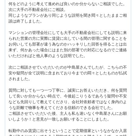
何をどのように考えて進めれば良いのか分からないご相談でした。
次に大手の不動産会社にご相談。
同じようなプランがあり同じような説明を聞き悶々としたままご相
談は終了しました。
マンションの管理会社にしても大手の不動産会社にしても説明に来
られた営業の方に実際に賃貸に出している間の管理に関することを
お伺いしても部署が違う為なのかハッキリした回答を得ることは出
来ず、何かあった場合にはまた別の部署での対応になるのでご連絡
いただければと他人事のような説明でした。
次にご相談させていただいたのが中島屋さんでしたが、こちらの不
安や疑問が全て説明に含まれており今までの悶々としたものが払拭
されました。
質問に対しても一つ一つ丁寧に、誠実にお答えいただき、何を質問
して良いか分からない時点で、今後起こりうるであろう疑問や不安
なども先回りして教えてくださり、会社対依頼者ではなく身内のよ
うな距離で物事を考えてくださる信頼のできる会社でした。
ご相談させていただいた後、主人も私も迷いなく中島屋さんにお願
いしようか！と意見が一致しお願いすることにしました。
転勤中のみ賃貸に出そうということで定期借家というなかなか入居