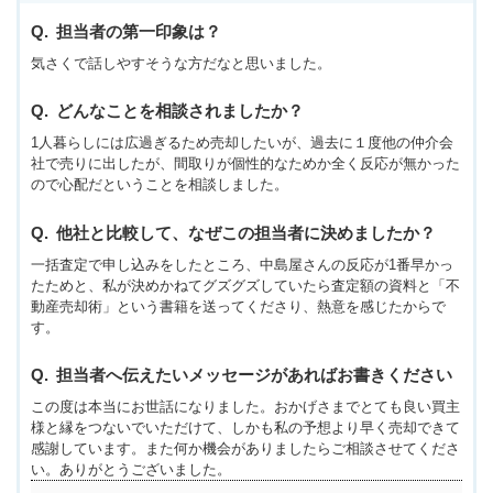
担当者の第一印象は？
気さくで話しやすそうな方だなと思いました。
どんなことを相談されましたか？
1人暮らしには広過ぎるため売却したいが、過去に１度他の仲介会
社で売りに出したが、間取りが個性的なためか全く反応が無かった
ので心配だということを相談しました。
他社と比較して、なぜこの担当者に決めましたか？
一括査定で申し込みをしたところ、中島屋さんの反応が1番早かっ
たためと、私が決めかねてグズグズしていたら査定額の資料と「不
動産売却術」という書籍を送ってくださり、熱意を感じたからで
す。
担当者へ伝えたいメッセージがあればお書きください
この度は本当にお世話になりました。おかげさまでとても良い買主
様と縁をつないでいただけて、しかも私の予想より早く売却できて
感謝しています。また何か機会がありましたらご相談させてくださ
い。ありがとうございました。